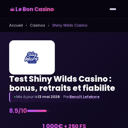
Le Bon Casino
Accueil
›
Casinos
›
Shiny Wilds Casino
Test Shiny Wilds Casino :
bonus, retraits et fiabilite
Mis à jour le
13 mai 2026
· Par
Benoît Lefebvre
●
8.5/10
1 000€
+ 250 FS