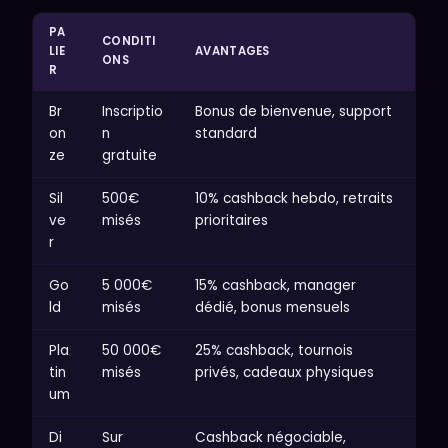
PA
CONDITI
LIE
AVANTAGES
ONS
R
Br
Inscriptio
Bonus de bienvenue, support
on
n
standard
ze
gratuite
Sil
500€
10% cashback hebdo, retraits
ve
misés
prioritaires
r
Go
5 000€
15% cashback, manager
ld
misés
dédié, bonus mensuels
Pla
50 000€
25% cashback, tournois
tin
misés
privés, cadeaux physiques
um
Di
Sur
Cashback négociable,