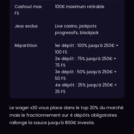
Cashout max
100€ maximum retirable
FS
Jeux exclus
Live casino, jackpots
progressifs, blackjack
Répartition
1er dépôt : 100% jusqu’à 250€ +
100 FS
2e dépôt : 75% jusqu’à 250€ +
75 FS
3e dépôt : 50% jusqu’à 250€ +
50 FS
4e dépôt : 25% jusqu’à 250€ +
25 FS
Le wager x30 vous place dans le top 20% du marché
mais le fractionnement sur 4 dépôts obligatoires
rallonge la sauce jusqu’à 800€ investis.