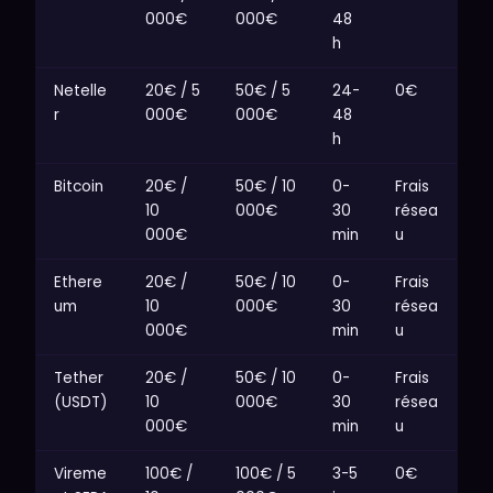
000€
000€
48
h
Netelle
20€ / 5
50€ / 5
24-
0€
r
000€
000€
48
h
Bitcoin
20€ /
50€ / 10
0-
Frais
10
000€
30
résea
000€
min
u
Ethere
20€ /
50€ / 10
0-
Frais
um
10
000€
30
résea
000€
min
u
Tether
20€ /
50€ / 10
0-
Frais
(USDT)
10
000€
30
résea
000€
min
u
Vireme
100€ /
100€ / 5
3-5
0€