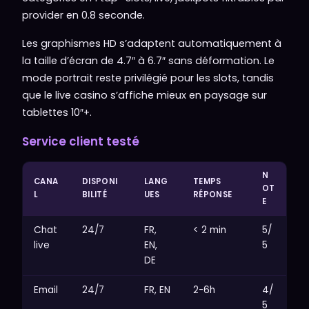
provider en 0.8 seconde.
Les graphismes HD s’adaptent automatiquement à
la taille d’écran de 4.7″ à 6.7″ sans déformation. Le
mode portrait reste privilégié pour les slots, tandis
que le live casino s’affiche mieux en paysage sur
tablettes 10″+.
Service client testé
N
CANA
DISPONI
LANG
TEMPS
OT
L
BILITÉ
UES
RÉPONSE
E
Chat
24/7
FR,
< 2 min
5/
live
EN,
5
DE
Email
24/7
FR, EN
2-6h
4/
5