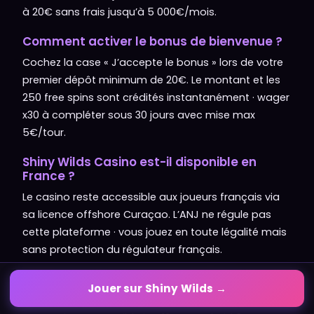
à 20€ sans frais jusqu’à 5 000€/mois.
Comment activer le bonus de bienvenue ?
Cochez la case « J’accepte le bonus » lors de votre
premier dépôt minimum de 20€. Le montant et les
250 free spins sont crédités instantanément · wager
x30 à compléter sous 30 jours avec mise max
5€/tour.
Shiny Wilds Casino est-il disponible en
France ?
Le casino reste accessible aux joueurs français via
sa licence offshore Curaçao. L’ANJ ne régule pas
cette plateforme · vous jouez en toute légalité mais
sans protection du régulateur français.
Existe-t-il une application mobile ?
Jouer sur Shiny Wilds →
Non, Shiny Wilds Casino propose uniquement un site