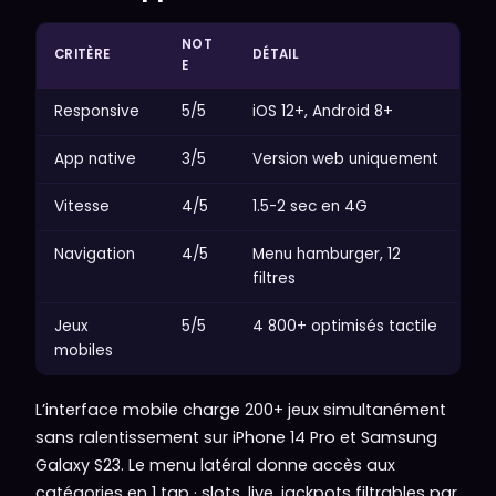
NOT
CRITÈRE
DÉTAIL
E
Responsive
5/5
iOS 12+, Android 8+
App native
3/5
Version web uniquement
Vitesse
4/5
1.5-2 sec en 4G
Navigation
4/5
Menu hamburger, 12
filtres
Jeux
5/5
4 800+ optimisés tactile
mobiles
L’interface mobile charge 200+ jeux simultanément
sans ralentissement sur iPhone 14 Pro et Samsung
Galaxy S23. Le menu latéral donne accès aux
catégories en 1 tap · slots, live, jackpots filtrables par