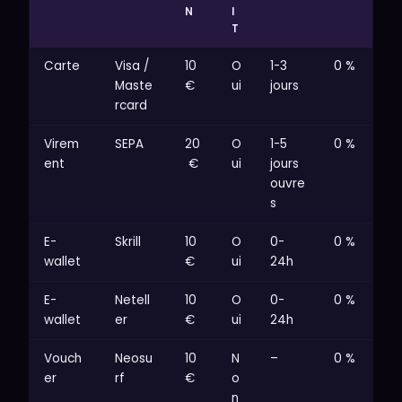
N
I
T
Carte
Visa /
10
O
1-3
0 %
Maste
€
ui
jours
rcard
Virem
SEPA
20
O
1-5
0 %
ent
€
ui
jours
ouvre
s
E-
Skrill
10
O
0-
0 %
wallet
€
ui
24h
E-
Netell
10
O
0-
0 %
wallet
er
€
ui
24h
Vouch
Neosu
10
N
–
0 %
er
rf
€
o
n