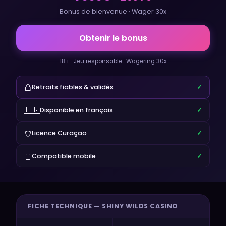
Bonus de bienvenue · Wager 30x
Obtenir le bonus
18+ · Jeu responsable · Wagering 30x
Retraits fiables & validés
✓
🇫🇷
Disponible en français
✓
Licence Curaçao
✓
Compatible mobile
✓
FICHE TECHNIQUE — SHINY WILDS CASINO