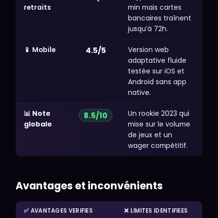
retraits
min mais cartes
bancaires traînent
jusqu’à 72h.
📱 Mobile
4.5/5
Version web
adaptative fluide
testée sur iOS et
Android sans app
native.
📊 Note
Un rookie 2023 qui
8.5/10
globale
mise sur le volume
de jeux et un
wager compétitif.
Avantages et inconvénients
✅ AVANTAGES VERIFIES
❌ LIMITES IDENTIFIEES