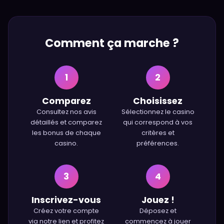
Comment ça marche ?
1
2
Comparez
Choisissez
Consultez nos avis
Sélectionnez le casino
détaillés et comparez
qui correspond à vos
les bonus de chaque
critères et
casino.
préférences.
3
4
Inscrivez-vous
Jouez !
Créez votre compte
Déposez et
via notre lien et profitez
commencez à jouer