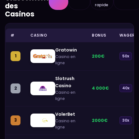
des
rapide
Casinos
#
CASINO
BONUS
WAGER
Gratowin
1
200€
50x
Casino en
ligne
Slotrush
Casino
4 000€
2
40x
Casino en
ligne
VolerBet
3
2000€
30x
Casino en
ligne