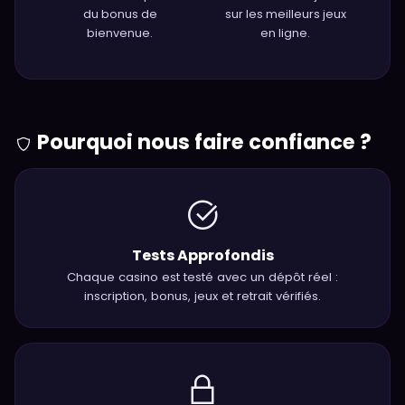
du bonus de
sur les meilleurs jeux
bienvenue.
en ligne.
Pourquoi nous faire confiance ?
Tests Approfondis
Chaque casino est testé avec un dépôt réel :
inscription, bonus, jeux et retrait vérifiés.