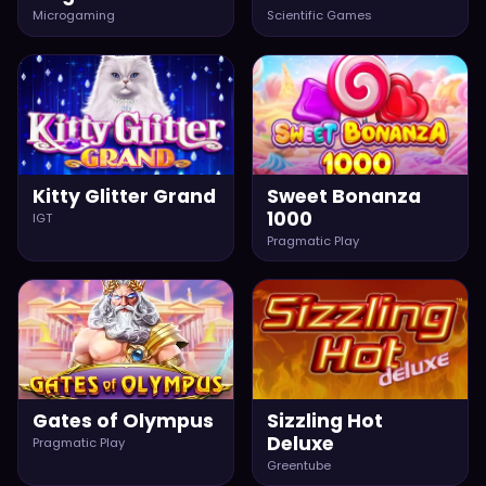
Microgaming
Scientific Games
Kitty Glitter Grand
Sweet Bonanza
1000
IGT
Pragmatic Play
Gates of Olympus
Sizzling Hot
Deluxe
Pragmatic Play
Greentube