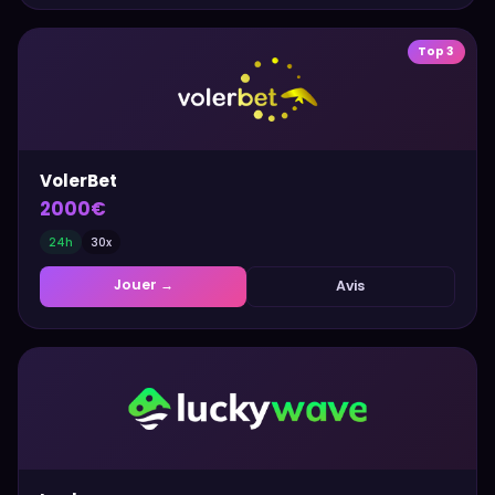
Top 3
VolerBet
2000€
24h
30x
Jouer →
Avis