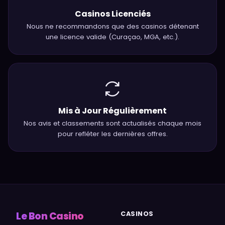
Casinos Licenciés
Nous ne recommandons que des casinos détenant
une licence valide (Curaçao, MGA, etc.).
Mis à Jour Régulièrement
Nos avis et classements sont actualisés chaque mois
pour refléter les dernières offres.
Le Bon Casino
CASINOS