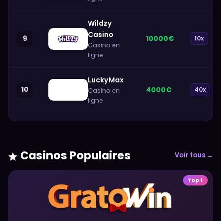
Wildzy
Casino
10000€
9
10x
Casino en
ligne
LuckyMax
10
4000€
40x
Casino en
ligne
Casinos Populaires
Voir tous →
Top 1